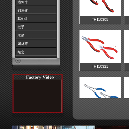
迷你钳
钓鱼钳
其他钳
扳手
木凿
园林剪
组套